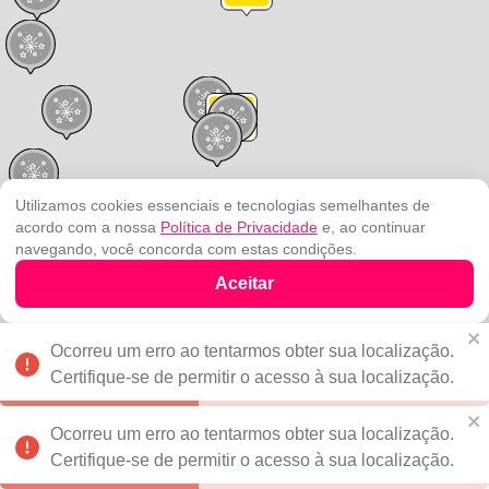
Utilizamos cookies essenciais e tecnologias semelhantes de
acordo com a nossa
Política de Privacidade
e, ao continuar
navegando, você concorda com estas condições.
Aceitar
Ocorreu um erro ao tentarmos obter sua localização.
Buscar programação dos
Blocos
Certifique-se de permitir o acesso à sua localização.
Ocorreu um erro ao tentarmos obter sua localização.
Certifique-se de permitir o acesso à sua localização.
VER A LISTA COMPLETA
Leaflet